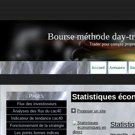
Bourse méthode day-tr
Trader pour compte propre
Accueil
Annuaire
So
Statistiques éco
Pages
Flux des investisseurs
Analyses des flux du cac40
Proposer un site
Indicateur de tendance cac40
Statist
Fonctionnement de la stratégie
Les points bornes indices
Investir .