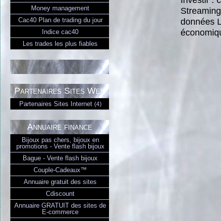
Money management
Streaming
données Li
Cac40 Plan de trading du jour
économiqu
Indice cac40
Les trades les plus fiables
Partenaires Sites Web
Partenaires Sites Internet
(4)
Annuaire finance
Bijoux pas chers, bijoux en
promotions - Vente flash bijoux
Bague - Vente flash bijoux
Couple-Cadeaux™
Annuaire gratuit des sites
Cdiscount
Annuaire GRATUIT des sites de
E-commerce