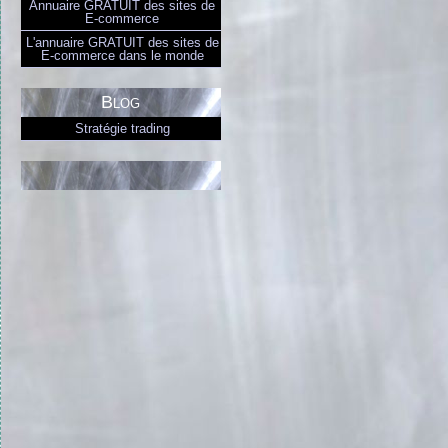
Annuaire GRATUIT des sites de
E-commerce
L'annuaire GRATUIT des sites de
E-commerce dans le monde
Blog
Stratégie trading